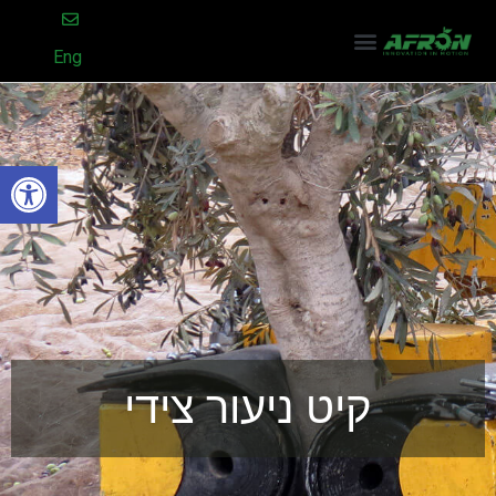
Eng
פתח סרגל
קיט ניעור צידי