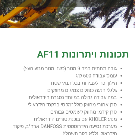
תכונות ויתרונות AF11
גובה תחתית במה 9 מטר (כשני מטר מגזע העץ)
עומס עבודה 600 ק"ג
הילוך כח לעבירות בכל תנאי שטח
גלגלי הנעה כפולים צמיגים מחוזקים
במה עבודה גדולה במיוחד נסגרת הידראולית
סרן אחורי מחוזק כולל "מקסי ברקס" הידראולי
סרן קידמי מחוזק לעומסים גבוהים
מנוע KHOLER עם בוכנת טורים הידראולית
מערכת נסיעה הידרוסטטית DANFOSS ארה"ב, פיקוד
הידראולי (ללא בקר חשמלי)