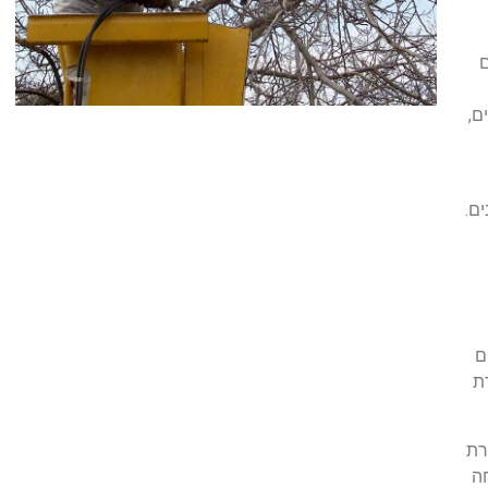
ם
ם,
ים.
ם
ת
רת
חה