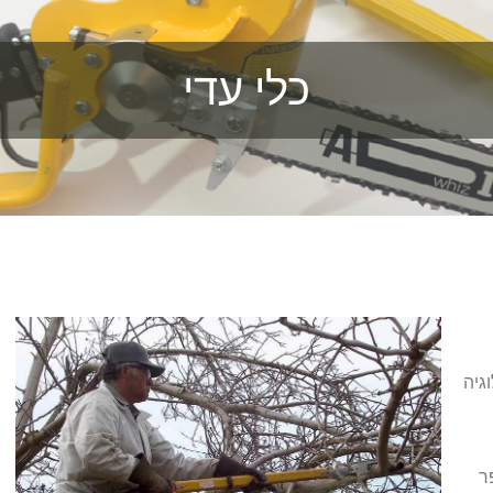
כלי עדי
גיה
ר