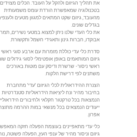
את תהליך הגיזום ולהקל על העובד. הכלים מצוידים
בטכנולוגיה שמאפשרת הורדת עומס משמעותית
מהעובד, גיזום שקט המתאים למגוון מטעים ולענפי
בגדלים שונים.
את כלי העדי שלנו ניתן למצוא במטעי נשירים, תמרי
אבוקדו, חברות גינון ותאגידי חשמל ותקשורת.
סדרת כלי עדי כוללת מזמרות עם ארבע סוגי ראשי
גיזום המותאמים באופן אופטימלי לסוגי גידולים שונ
ראשי ניסור- שרשרת ודיסק עם מוטות באורכים
משתנים לפי דרישת הלקוח.
הצנרת ההידראולית לכלי הגיזום 'עדי' מתחברת
בחיבור מהיר ונח ליציאות הידראוליות סטנדרטיות
הנמצאות בכל טרקטור חקלאי ולחיבורים הידראוליי
ייעודים הנמצאים בכל מנשאי במות ההרמה מתוצר
אפרון.
כלי עדי מתאפיינים בעוצמת הפעלה חזקה המאפש
גיזום וניסור מהיר של ענפי העץ, הפעלה פשוטה, נו