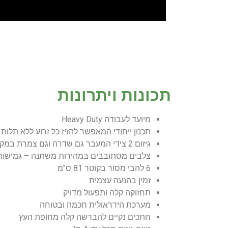
תכונות ויתרונות
מיועד לעבודה Heavy Duty
תכנון ייחודי המאפשר להזיז כל זרוע ללא תלות ז
גיזום 2 צידי המעבר גם שדרה וגם צמרת במקביל
צלבים מסתובבים במהירות משתנה – גמישות
6 להבי מסור בקוטר 81 ס"מ
זמין בהנעה עצמית
תחזוקה קלה ותפעול מדויק
מערכת הידראולית חכמה ובטוחה
חתכים נקיים להברשה קלה מחופת העץ