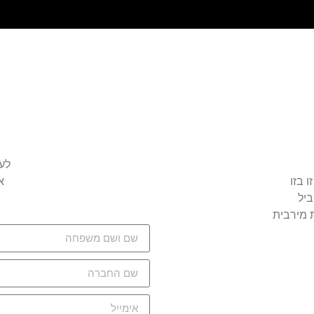
לע
ו בזו
א
 מירבית